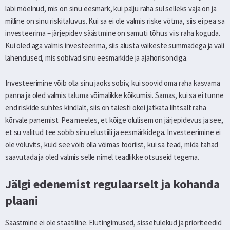
läbi mõelnud, mis on sinu eesmärk, kui palju raha sul selleks vaja on ja
milline on sinu riskitaluvus. Kui sa ei ole valmis riske võtma, siis ei pea sa
investeerima – järjepidev säästmine on samuti tõhus viis raha koguda.
Kui oled aga valmis investeerima, siis alusta väikeste summadega ja vali
lahendused, mis sobivad sinu eesmärkide ja ajahorisondiga.
Investeerimine võib olla sinu jaoks sobiv, kui soovid oma raha kasvama
panna ja oled valmis taluma võimalikke kõikumisi. Samas, kui sa ei tunne
end riskide suhtes kindlalt, siis on täiesti okei jätkata lihtsalt raha
kõrvale panemist. Pea meeles, et kõige olulisem on järjepidevus ja see,
et su valitud tee sobib sinu elustiili ja eesmärkidega. Investeerimine ei
ole võluvits, kuid see võib olla võimas tööriist, kui sa tead, mida tahad
saavutada ja oled valmis selle nimel teadlikke otsuseid tegema.
Jälgi edenemist regulaarselt ja kohanda
plaani
Säästmine ei ole staatiline. Elutingimused, sissetulekud ja prioriteedid