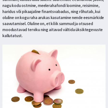
nagu kodu ostmine, meelerahafondi loomine, reisimine,
haridus või pikaajaline finantsvabadus, ning rõhutab, kui
oluline on kogu raha arukas kasutamine nende eesmärkide
saavutamisel. Oluline on, et kõik sammud ja otsused
moodustavad terviku ning aitavad vältida üksiktegevuste
kallutatust.