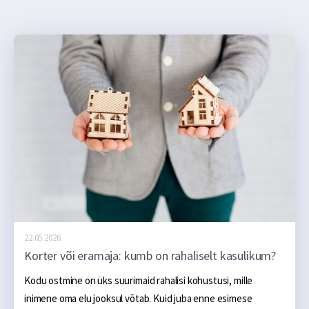
22.05.2026.
Korter või eramaja: kumb on rahaliselt kasulikum?
Kodu ostmine on üks suurimaid rahalisi kohustusi, mille 
inimene oma elu jooksul võtab. Kuid juba enne esimese 