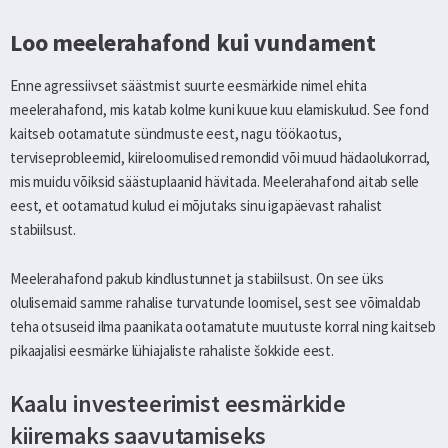
Loo meelerahafond kui vundament
Enne agressiivset säästmist suurte eesmärkide nimel ehita
meelerahafond, mis katab kolme kuni kuue kuu elamiskulud. See fond
kaitseb ootamatute sündmuste eest, nagu töökaotus,
terviseprobleemid, kiireloomulised remondid või muud hädaolukorrad,
mis muidu võiksid säästuplaanid hävitada. Meelerahafond aitab selle
eest, et ootamatud kulud ei mõjutaks sinu igapäevast rahalist
stabiilsust.
Meelerahafond pakub kindlustunnet ja stabiilsust. On see üks
olulisemaid samme rahalise turvatunde loomisel, sest see võimaldab
teha otsuseid ilma paanikata ootamatute muutuste korral ning kaitseb
pikaajalisi eesmärke lühiajaliste rahaliste šokkide eest.
Kaalu investeerimist eesmärkide
kiiremaks saavutamiseks