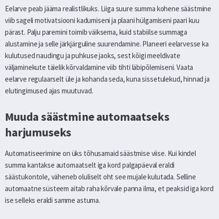
Eelarve peab jääma realistlikuks. Liiga suure summa kohene säästmine
viib sageli motivatsiooni kadumiseni ja plaani hülgamiseni paari kuu
pärast. Palju paremini toimib väiksema, kuid stabiilse summaga
alustamine ja selle järkjärguline suurendamine. Planeeri eelarvesse ka
kulutused naudingu ja puhkuse jaoks, sest kõigi meeldivate
väljaminekute täielik kõrvaldamine viib tihti läbipõlemiseni. Vaata
eelarve regulaarselt üle ja kohanda seda, kuna sissetulekud, hinnad ja
elutingimused ajas muutuvad.
Muuda säästmine automaatseks
harjumuseks
Automatiseerimine on üks tõhusamaid säästmise viise. Kui kindel
summa kantakse automaatselt iga kord palgapäeval eraldi
säästukontole, väheneb oluliselt oht see mujale kulutada. Selline
automaatne süsteem aitab raha kõrvale panna ilma, et peaksid iga kord
ise selleks eraldi samme astuma.