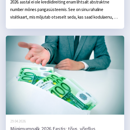
2026. aastal ei ole krediidireiting enam lihtsalt abstraktne 
number mõnes pangasüsteemis. See on sinu rahaline 
visiitkaart, mis mõjutab otseselt seda, kas saad kodulaenu, 
millise intressiga saad autoliisingu või kas pääsed ligi 
soodsamatele tarbimislaenu tingimustele. Kodulaenu puhul 
võib hea ja keskmise krediidikäitumise vahe tähendada kogu 
laenuperioodi peale tuhandeid eurosid lisakulu.
29.04.2026.
Miinimumpalk 2026 Eestis: tõus, võrdlus