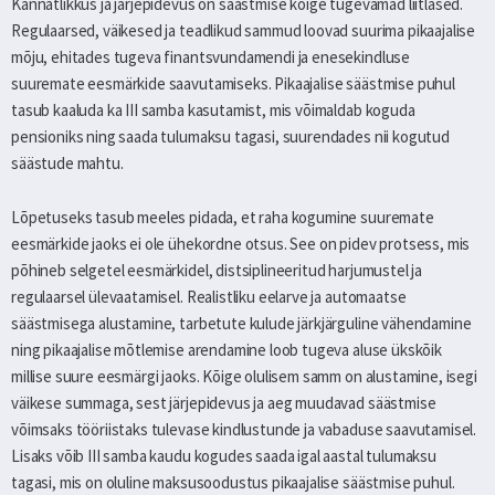
Kannatlikkus ja järjepidevus on säästmise kõige tugevamad liitlased.
Regulaarsed, väikesed ja teadlikud sammud loovad suurima pikaajalise
mõju, ehitades tugeva finantsvundamendi ja enesekindluse
suuremate eesmärkide saavutamiseks. Pikaajalise säästmise puhul
tasub kaaluda ka III samba kasutamist, mis võimaldab koguda
pensioniks ning saada tulumaksu tagasi, suurendades nii kogutud
säästude mahtu.
Lõpetuseks tasub meeles pidada, et raha kogumine suuremate
eesmärkide jaoks ei ole ühekordne otsus. See on pidev protsess, mis
põhineb selgetel eesmärkidel, distsiplineeritud harjumustel ja
regulaarsel ülevaatamisel. Realistliku eelarve ja automaatse
säästmisega alustamine, tarbetute kulude järkjärguline vähendamine
ning pikaajalise mõtlemise arendamine loob tugeva aluse ükskõik
millise suure eesmärgi jaoks. Kõige olulisem samm on alustamine, isegi
väikese summaga, sest järjepidevus ja aeg muudavad säästmise
võimsaks tööriistaks tulevase kindlustunde ja vabaduse saavutamisel.
Lisaks võib III samba kaudu kogudes saada igal aastal tulumaksu
tagasi, mis on oluline maksusoodustus pikaajalise säästmise puhul.