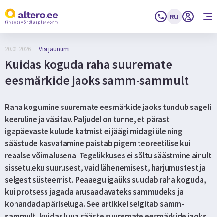
RU
20.01.2026.
Visi jaunumi
Kuidas koguda raha suuremate
eesmärkide jaoks samm-sammult
Raha kogumine suuremate eesmärkide jaoks tundub sageli
keeruline ja väsitav. Paljudel on tunne, et pärast
igapäevaste kulude katmist ei jäägi midagi üle ning
säästude kasvatamine paistab pigem teoreetilise kui
reaalse võimalusena. Tegelikkuses ei sõltu säästmine ainult
sissetuleku suurusest, vaid lähenemisest, harjumustest ja
selgest süsteemist. Peaaegu igaüks suudab raha koguda,
kui protsess jagada arusaadavateks sammudeks ja
kohandada päriseluga. See artikkel selgitab samm-
sammult, kuidas luua sääste suuremate eesmärkide jaoks,