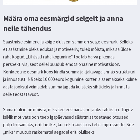
Määra oma eesmärgid selgelt ja anna
neile tähendus
Säästmise esimene ja kõige olulisem samm on selge eesmärk. Selleks
et säästmine oleks edukas ja motiveeriv, tuleb mõista, miks sa üldse
raha kogud. „Lihtsalt raha kogumine“ töötab harva pikemas
perspektiivis, sest sellel puudub emotsionaalne motivatsioon.
Konkreetne eesmärk koos kindla summa ja ajakavaga annab struktuuri
ja innustust. Näiteks 10 000 euro kogumine korteri sissemakseks kolme
aasta jooksul võimaldab summa jagada kuisteks sihtideks ja hinnata
selle teostatavust.
Sama oluline on mõista, miks see eesmärk sinu jaoks tähtis on. Tugev
isiklik motivatsioon teeb igapäevased säästmist toetavad otsused
palju lihtsamaks, eriti hetkel, kui tekib kiusatus teha impulssoste. See
„miks“ muutub raskematel aegadel eriti oluliseks.