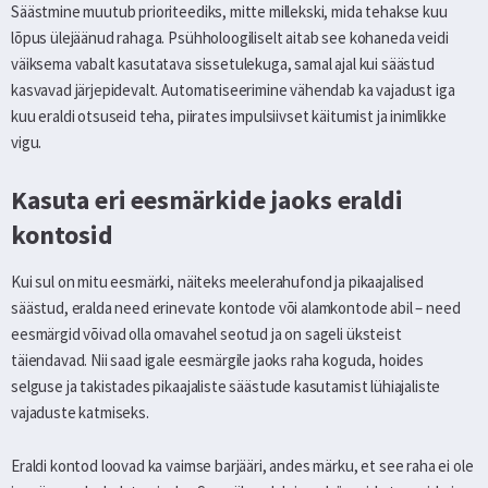
Säästmine muutub prioriteediks, mitte millekski, mida tehakse kuu
lõpus ülejäänud rahaga. Psühholoogiliselt aitab see kohaneda veidi
väiksema vabalt kasutatava sissetulekuga, samal ajal kui säästud
kasvavad järjepidevalt. Automatiseerimine vähendab ka vajadust iga
kuu eraldi otsuseid teha, piirates impulsiivset käitumist ja inimlikke
vigu.
Kasuta eri eesmärkide jaoks eraldi
kontosid
Kui sul on mitu eesmärki, näiteks meelerahufond ja pikaajalised
säästud, eralda need erinevate kontode või alamkontode abil – need
eesmärgid võivad olla omavahel seotud ja on sageli üksteist
täiendavad. Nii saad igale eesmärgile jaoks raha koguda, hoides
selguse ja takistades pikaajaliste säästude kasutamist lühiajaliste
vajaduste katmiseks.
Eraldi kontod loovad ka vaimse barjääri, andes märku, et see raha ei ole