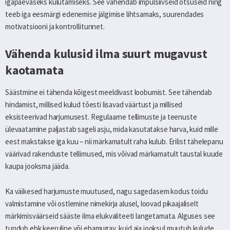
igapäevaseks kulutamiseks. See vähendab impulsiivseid otsuseid ning
teeb iga eesmärgi edenemise jälgimise lihtsamaks, suurendades
motivatsiooni ja kontrollitunnet.
Vähenda kulusid ilma suurt mugavust
kaotamata
Säästmine ei tähenda kõigest meeldivast loobumist. See tähendab
hindamist, millised kulud tõesti lisavad väärtust ja millised
eksisteerivad harjumusest. Regulaarne tellimuste ja teenuste
ülevaatamine paljastab sageli asju, mida kasutatakse harva, kuid mille
eest makstakse iga kuu – nii märkamatult raha kulub. Erilist tähelepanu
väärivad rakenduste tellimused, mis võivad märkamatult taustal kuude
kaupa jooksma jääda.
Ka väikesed harjumuste muutused, nagu sagedasem kodus toidu
valmistamine või ostlemine nimekirja alusel, loovad pikaajaliselt
märkimisväärseid sääste ilma elukvaliteeti langetamata. Alguses see
tundub ehk keeruline või ebamugav, kuid aja jooksul muutub kulude