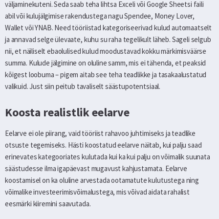
väljaminekuteni. Seda saab teha lihtsa Exceli või Google Sheetsi faili
abil või kulujälgimise rakendustega nagu Spendee, Money Lover,
Wallet või YNAB. Need tööriistad kategoriseerivad kulud automaatselt
ja annavad selge ülevaate, kuhu su raha tegelikult läheb. Sageli selgub
nii, et näiliselt ebaolulised kulud moodustavad kokku märkimisväärse
summa. Kulude jälgimine on oluline samm, mis ei tähenda, et peaksid
kõigest loobuma – pigem aitab see teha teadlikke ja tasakaalustatud
valikuid. Just siin peitub tavaliselt säästupotentsiaal.
Koosta realistlik eelarve
Eelarve ei ole piirang, vaid tööriist rahavoo juhtimiseks ja teadlike
otsuste tegemiseks. Hästi koostatud eelarve näitab, kui palju saad
erinevates kategooriates kulutada kui ka kui palju on võimalik suunata
säästudesse ilma igapäevast mugavust kahjustamata. Eelarve
koostamisel on ka oluline arvestada ootamatute kulutustega ning
võimalike investeerimisvõimalustega, mis võivad aidata rahalist
eesmärki kiiremini saavutada.