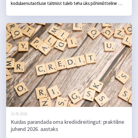
kodulaenutaotluse täitmist tuleb teha üks põhimõtteline 
otsus: kas korter või eramaja? Vastus ei ole nii lihtne, kui 
esmapilgul võib tunduda, sest mõlemal valikul on oma 
rahalised plussid ja miinused — nii ostuhetkel kui ka järgmise 
kahekümne aasta jooksul. Selles artiklis võrdleme mõlemat 
võimalust üksikasjalikult, et aidata teha numbritel põhinev 
otsus.
21.05.2026.
Kuidas parandada oma krediidireitingut: praktiline
juhend 2026. aastaks