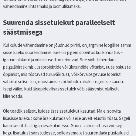
vähendamine lihtsamaks ja loomulikumaks.
Suurenda sissetulekut paralleelselt
säästmisega
Kui kulude vähendamine on jõudnud piirini, on järgmine loogiline samm
sissetuleku suurendamine. See on pigem soovitus kui kohustus –
igaühe olukord ja võimalused on erinevad. See võib tähendada
palgaläbirääkimisi, lisaprojektide või ületundide võtmist, uute oskuste
õppimist, mis tõstavad turuväärtust, või kõrvaltegevuse loomist
vabakutselise töö, nõustamise või hobide rahaks tegemise kaudu.
Isegi väike, kuid järjepidev lisasissetulek võib säästmist oluliselt
kiirendada.
Ole teadlik sellest, kuidas lisasissetulekut kasutad. Ma ei soovita
lisasissetulekut kohe ära kulutada või selle arvelt elustiili tõsta. Sageli
kaob see lihtsalt igapäevakuludesse. Suuna vähemalt osa või isegi
kogu lisatulust säästudesse, selle asemel et suurendada püsikulusid.