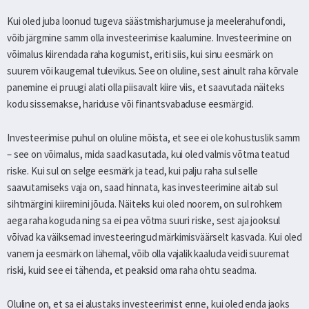
Kui oled juba loonud tugeva säästmisharjumuse ja meelerahufondi,
võib järgmine samm olla investeerimise kaalumine. Investeerimine on
võimalus kiirendada raha kogumist, eriti siis, kui sinu eesmärk on
suurem või kaugemal tulevikus. See on oluline, sest ainult raha kõrvale
panemine ei pruugi alati olla piisavalt kiire viis, et saavutada näiteks
kodu sissemakse, hariduse või finantsvabaduse eesmärgid.
Investeerimise puhul on oluline mõista, et see ei ole kohustuslik samm
– see on võimalus, mida saad kasutada, kui oled valmis võtma teatud
riske. Kui sul on selge eesmärk ja tead, kui palju raha sul selle
saavutamiseks vaja on, saad hinnata, kas investeerimine aitab sul
sihtmärgini kiiremini jõuda. Näiteks kui oled noorem, on sul rohkem
aega raha koguda ning sa ei pea võtma suuri riske, sest aja jooksul
võivad ka väiksemad investeeringud märkimisväärselt kasvada. Kui oled
vanem ja eesmärk on lähemal, võib olla vajalik kaaluda veidi suuremat
riski, kuid see ei tähenda, et peaksid oma raha ohtu seadma.
Oluline on, et sa ei alustaks investeerimist enne, kui oled enda jaoks