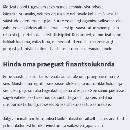
Motivatsiooni tugevdamiseks muuda eesmärk visuaalselt
käegakatsutavaks, näiteks kirjuta see nähtavale kohale või kasuta
säästude edenemise jälgijat. Suure eesmärgi jagamine väiksemateks
vahe-eesmärkideks aitab samuti, sest iga saavutatud samm pakub
rahulolu ja toetab pikaajalist distsipliini. Kui tunned, et motivatsioon
hakkab kaduma, võiks teha, et meenutad endale oma eesmärgi
põhjust ja tähistad väikseid võite teel suurema eesmärgi poole.
Hinda oma praegust finantsolukorda
Enne säästmise alustamist vaata ausalt üle oma praegune rahaline
seis. Mõista oma regulaarseid sissetulekuid, kohustuslikke kulusid ja
seda, kui palju su raha tegelikult iga kuu alles jääb. See samm jäetakse
sageli vahele, sest see nõuab numbritega silmitsi seismist ilma
illusioonideta, kuid just see loob realistliku säästuplaani aluse.
Jälgi vähemalt ühe kuu jooksul kõiki kulusid detailselt, alates arvetest
ja toidukuludest kuni kohviostude ja väikeste igapäevaste