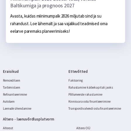
Baltikumiga ja prognoos 2027
Avasta, kuidas miinimumpalk 2026 mõjutab sind ja su 
rahandust. Loe lähemalt ja saa vajalikud teadmised oma 
eelarve paremaks planeerimiseks!
Eraisikud
Ettevõtted
Remondilaen
Faktooring
Tarbimislaen
Rahastamine käibekapitali jaoks
Refinantseerimine
Põllumeeste rahastamine
Autolaen
Kinnisvara ostu finantseerimine
Laenude ühendamine
Transpordivahendi ostu finantseerimine
Altero - laenuvõrdlusplatvorm
Altero OÜ
Alterost