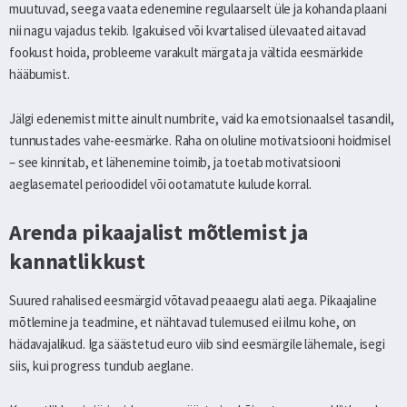
muutuvad, seega vaata edenemine regulaarselt üle ja kohanda plaani
nii nagu vajadus tekib. Igakuised või kvartalised ülevaated aitavad
fookust hoida, probleeme varakult märgata ja vältida eesmärkide
hääbumist.
Jälgi edenemist mitte ainult numbrite, vaid ka emotsionaalsel tasandil,
tunnustades vahe-eesmärke. Raha on oluline motivatsiooni hoidmisel
– see kinnitab, et lähenemine toimib, ja toetab motivatsiooni
aeglasematel perioodidel või ootamatute kulude korral.
Arenda pikaajalist mõtlemist ja
kannatlikkust
Suured rahalised eesmärgid võtavad peaaegu alati aega. Pikaajaline
mõtlemine ja teadmine, et nähtavad tulemused ei ilmu kohe, on
hädavajalikud. Iga säästetud euro viib sind eesmärgile lähemale, isegi
siis, kui progress tundub aeglane.