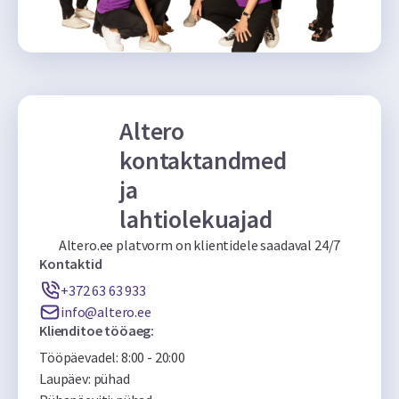
Altero
kontaktandmed
ja
lahtiolekuajad
Altero.ee platvorm on klientidele saadaval 24/7
Kontaktid
+372 63 63 933
info@altero.ee
Klienditoe tööaeg:
Tööpäevadel: 8:00 - 20:00
Laupäev: pühad