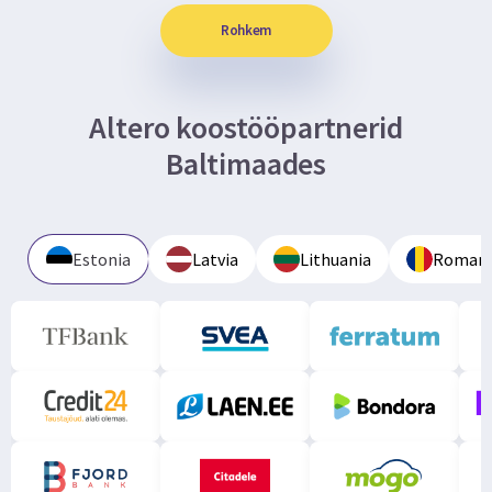
Rohkem
Altero koostööpartnerid
Baltimaades
Estonia
Latvia
Lithuania
Romani