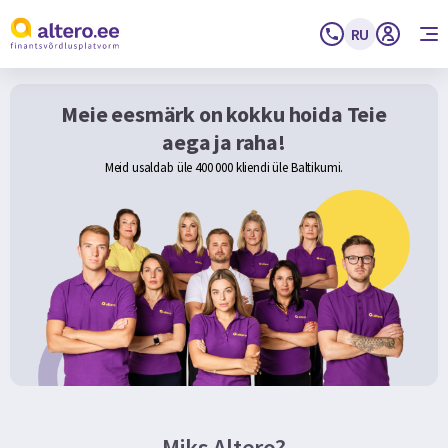
RU
Meie eesmärk on kokku hoida Teie
aega ja raha!
Meid usaldab üle 400 000 kliendi üle Baltikumi.
Miks Altero?