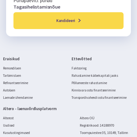
Pühapäeviti: pühad
Tagasihelistamisnõue
Kandideeri
Eraisikud
Ettevõtted
Remondilaen
Faktooring
Tarbimislaen
Rahastamine käibekapitali jaoks
Refinantseerimine
Põllumeeste rahastamine
Autolaen
Kinnisvara ostu finantseerimine
Laenude ühendamine
Transpordivahendi ostu finantseerimine
Altero - laenuvõrdlusplatvorm
Altero OÜ
Alterost
Registrikood: 14188970
Uudised
Toompuiestee 35, 10149, Tallinn
Kasutustingimused