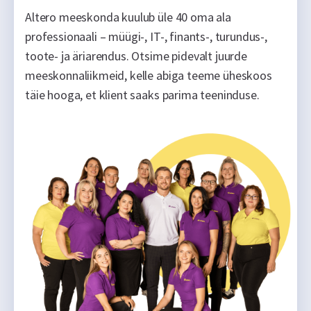
Altero meeskonda kuulub üle 40 oma ala
professionaali – müügi-, IT-, finants-, turundus-,
toote- ja äriarendus. Otsime pidevalt juurde
meeskonnaliikmeid, kelle abiga teeme üheskoos
täie hooga, et klient saaks parima teeninduse.