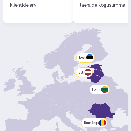
klientide arv
laenude kogusumma
Eesti
Läti
Leedu
Rumānija